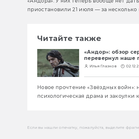
«Андора». У них теперь вообще нет дат
приостановили 21 июля — за несколько
Читайте также
«Андор»: обзор с
перевернул наше 
Илья Глазков
02.12.
Новое прочтение «Звёздных войн»: 
психологическая драма и закоулки 
Если вы нашли опечатку, пожалуйста, выделите фрагмен