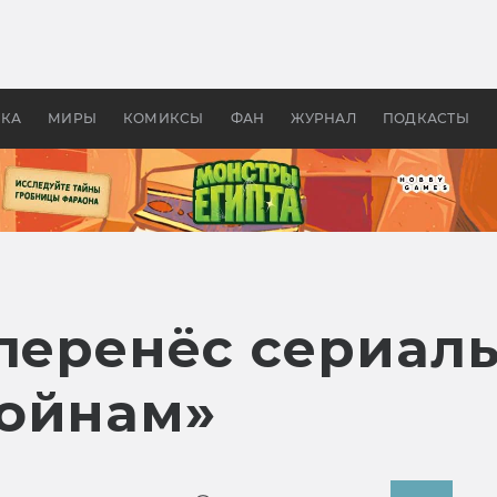
оздавались «Страшилы»:
«Одиссея» Нолана: что эт
, без которого не было
фильм сделал с Гомером и
ластелина колец»
Древней Грецией
УКА
МИРЫ
КОМИКСЫ
ФАН
ЖУРНАЛ
ПОДКАСТЫ
 перенёс сериал
ойнам»