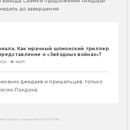
ы выхода. Съёмки продолжения «Андора» 
 недель до завершения.
ериала. Как мрачный шпионский триллер
представление о «Звёздных войнах»?
2022
48211
никаких джедаев и пришельцев, только 
космо-Лондона.
т текста и нажмите Ctrl+Enter.