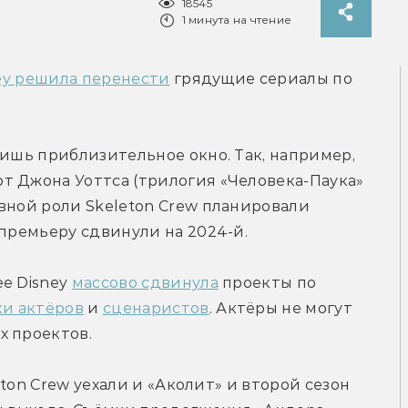
18545
1 минута на чтение
ey решила перенести
 грядущие сериалы по 
лишь приблизительное окно. Так, например, 
т Джона Уоттса (трилогия «Человека-Паука» 
вной роли Skeleton Crew планировали 
 премьеру сдвинули на 2024-й.
е Disney 
массово сдвинула
 проекты по 
ки актёров
 и 
сценаристов
. Актёры не могут 
х проектов.
eton Crew уехали и «Аколит» и второй сезон 