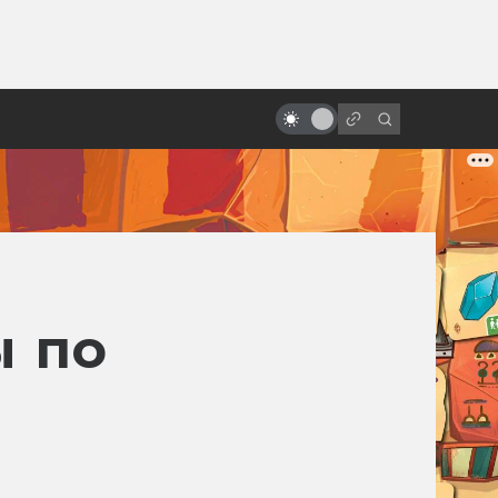
от
Das ist fantastisch!
Фантастические порнопародии
ы по