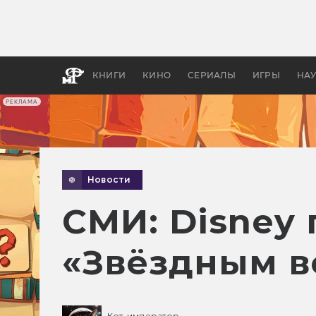
Как с
фильм
бы «В
КНИГИ
КИНО
СЕРИАЛЫ
ИГРЫ
НА
РЕКЛАМА
Новости
СМИ: Disney
«Звёздным в
Кот-император