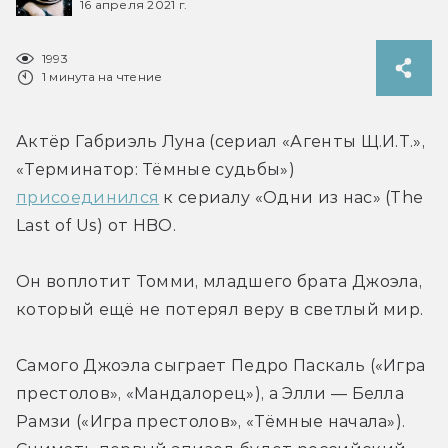
16 апреля 2021 г.
1993
1 минута на чтение
Актёр Габриэль Луна (сериал «Агенты Щ.И.Т.», 
«Терминатор: Тёмные судьбы») 
присоединился
 к сериалу «Одни из нас» (The 
Last of Us) от HBO.
Он воплотит Томми, младшего брата Джоэла, 
который ещё не потерял веру в светлый мир.
Самого Джоэла сыграет Педро Паскаль («Игра 
престолов», «Мандалорец»), а Элли — Белла 
Рамзи («Игра престолов», «Тёмные начала»). 