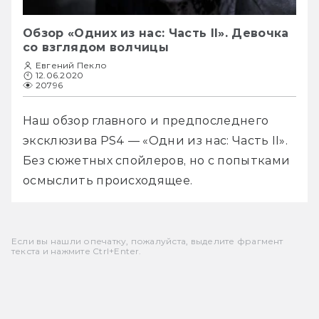
Обзор «Одних из нас: Часть II». Девочка
со взглядом волчицы
Евгений Пекло
12.06.2020
20796
Наш обзор главного и предпоследнего 
эксклюзива PS4 — «Одни из нас: Часть II». 
Без сюжетных спойлеров, но с попытками 
осмыслить происходящее.
Если вы нашли опечатку, пожалуйста, выделите фрагмент
текста и нажмите Ctrl+Enter.