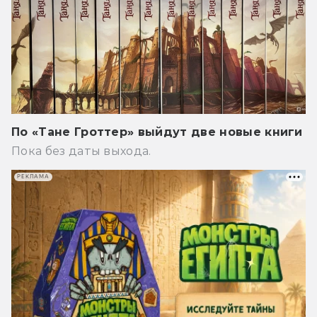
По «Тане Гроттер» выйдут две новые книги
Пока без даты выхода.
РЕКЛАМА