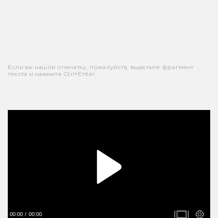
Если вы нашли опечатку, пожалуйста, выделите фрагмент
текста и нажмите Ctrl+Enter.
00:00
00:00