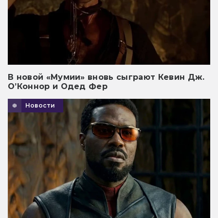
В новой «Мумии» вновь сыграют Кевин Дж.
О’Коннор и Одед Фер
Новости