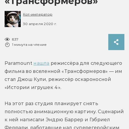
«Трансформеров»
Кот-император
30 апреля 2020 г.
837
1 минута на чтение
Paramount 
нашла
 режиссёра для следующего 
фильма во вселенной «Трансформеров» — им 
стал Джош Кули, режиссёр оскароносной 
«Истории игрушек 4».
На этот раз студия планирует снять 
полностью анимационную картину. Сценарий 
к ней написали Эндрю Баррер и Гэбриел 
Феррари, работавшие над суперегеройским 