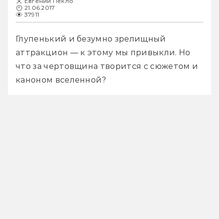
Евгений Пекло
21.06.2017
37911
Глупенький и безумно зрелищный 
аттракцион — к этому мы привыкли. Но 
что за чертовщина творится с сюжетом и 
каноном вселенной?