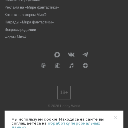
Реклама на «Мире фантастики»
Как стать автором МирФ
Награды «Мира фантастики»
Вопросы редакции
Форум МирФ
18+
© 2026 Hobby World
Любое использование материалов допускается только с согласия
редакции.
Мы используем cookie. Находясь на сайте вы
соглашаетесь на
обработку персональных
Мнение авторов может не совпадать с мнением редакции.
данных.