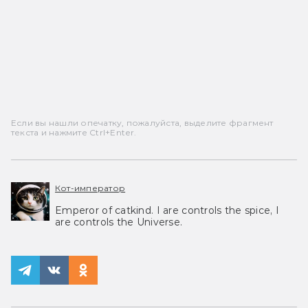
Если вы нашли опечатку, пожалуйста, выделите фрагмент
текста и нажмите Ctrl+Enter.
Кот-император
Emperor of catkind. I are controls the spice, I
are controls the Universe.