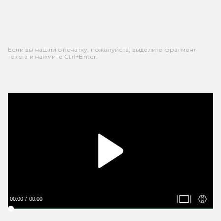
Если вы нашли опечатку, пожалуйста, выделите фрагмент
текста и нажмите Ctrl+Enter.
00:00
00:00