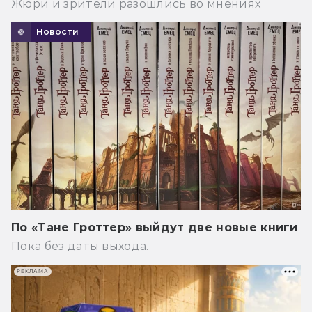
Жюри и зрители разошлись во мнениях
Новости
По «Тане Гроттер» выйдут две новые книги
Пока без даты выхода.
РЕКЛАМА