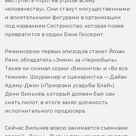
выступить «против угрозы всему 
человечеству». Они станут могущественными 
и влиятельными фигурами в организации 
под названием Сестринство, которая позже 
превратится в орден Бене Гессерит.
Режиисёром первых эпизодов станет Йохан 
Ренк, обладатель «Эмми» за «Чернобыль». 
Также он снимал серии «Викингов» и «Во все 
тяжкие». Шоураннер и сценаристка — Дайан 
Адему-Джон («Призраки усадьбы Блай»). 
Дени Вильнёв, который должен был сам 
снять пилот, в итоге занял должность 
исполнительного продюсера.
Сейчас Вильнёв вовсю занимается съёмками 