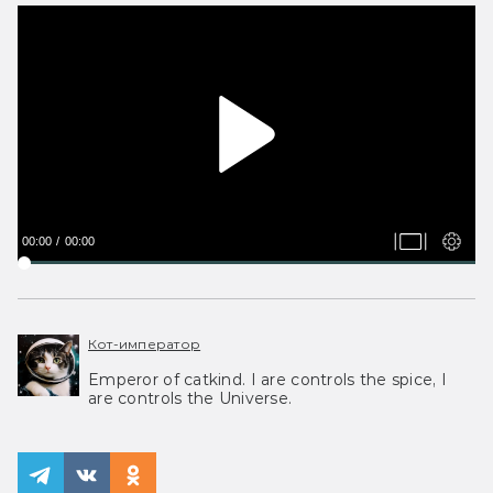
00:00
00:00
Кот-император
Emperor of catkind. I are controls the spice, I
are controls the Universe.