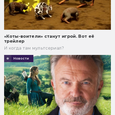
«Коты-воители» станут игрой. Вот её
трейлер
И когда там мультсериал?
Новости