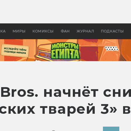
 фильмы смотреть в
Как создавались «Страшил
те 2026? В мире —
фильм, без которого не б
липсис, в России —
бы «Властелина колец»
ие комедии
УКА
МИРЫ
КОМИКСЫ
ФАН
ЖУРНАЛ
ПОДКАСТЫ
Bros. начнёт сн
ских тварей 3» 