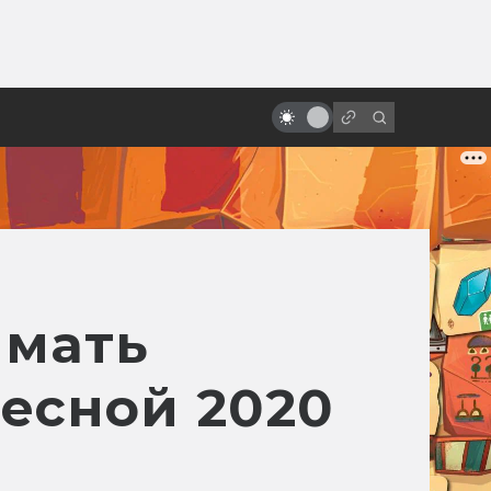
ы»:
ыло
«Люди Икс»: всё о фильмах серии
имать
весной 2020