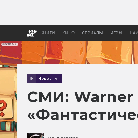
Какие
авгус
апока
детск
КНИГИ
КИНО
СЕРИАЛЫ
ИГРЫ
НА
РЕКЛАМА
Новости
СМИ: Warner 
«Фантастиче
Кот-император