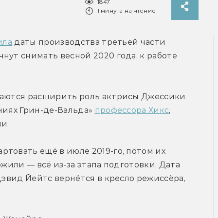
1847
1 минута на чтение
ила
 даты производства третьей части 
нут снимать весной 2020 года, к работе 
раются расширить роль актрисы Джессики 
ниях Грин-де-Вальда» 
профессора Хикс
, 
и.
товать ещё в июле 2019-го, потом их 
ожили — всё из-за этапа подготовки. Дата 
Дэвид Йейтс вернётся в кресло режиссёра, 