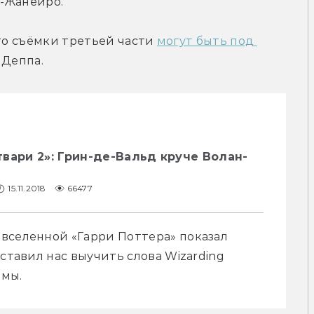
е-Жанейро.
то съёмки третьей части 
могут быть под 
 Деппа.
вари 2»: Грин-де-Вальд круче Волан-
15.11.2018
66477
вселенной «Гарри Поттера» показал 
ставил нас выучить слова Wizarding 
емы.