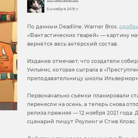
5 ноября 2019 г.
По данным Deadline, Warner Bros. 
одобр
«Фантастических тварей» — картину нач
вернётся весь актёрский состав.
Издание отмечает, что создатели соби
Уильямс, которая сыграла в «Преступле
преподавательницу школы Ильверморн
Первоначально съёмки планировали стар
перенесли на осень, а теперь снова отл
релиза прежняя — 12 ноября 2021 года. 
сценарий пишут Роулинг и Стив Кловс.