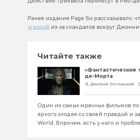
Действие триквела перенесут в Рио-д
Ранее издание Page Six рассказывало, ч
угрозой
 из-за скандалов вокруг Джонни
Читайте также
«Фантастические т
де-Морта
Дмитрий Злотницкий
Один из самых мрачных фильмов по 
яркого злодея со своей правдой и за
World. Впрочем, есть у него и пробл