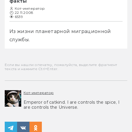
факты
Кот-император
22.11.2008
6539
Из жизни планетарной миграционной 
службы. 
Если вы нашли опечатку, пожалуйста, выделите фрагмент
текста и нажмите Ctrl+Enter.
Кот-император
Emperor of catkind. I are controls the spice, I
are controls the Universe.