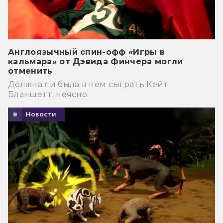
Англоязычный спин-офф «Игры в
кальмара» от Дэвида Финчера могли
отменить
Должна ли была в нем сыграть Кейт
Бланшетт, неясно.
Новости