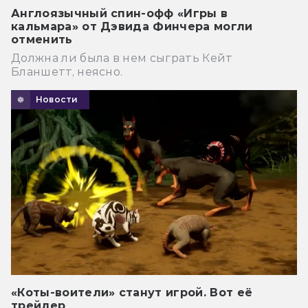
Англоязычный спин-офф «Игры в
кальмара» от Дэвида Финчера могли
отменить
Должна ли была в нем сыграть Кейт
Бланшетт, неясно.
Новости
«Коты-воители» станут игрой. Вот её
трейлер