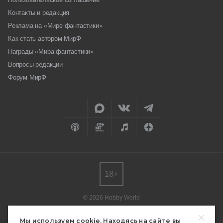
Контакты и редакция
Реклама на «Мире фантастики»
Как стать автором МирФ
Награды «Мира фантастики»
Вопросы редакции
Форум МирФ
18+
© 2026 Hobby World
Любое использование материалов допускается только с согласия
редакции.
Мы используем cookie. Находясь на сайте вы