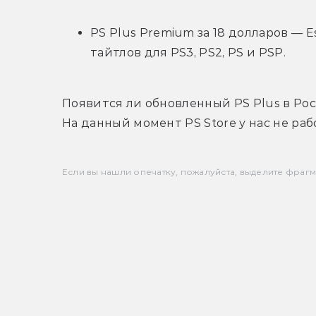
PS Plus Premium за 18 долларов — Es
тайтлов для PS3, PS2, PS и PSP.
Появится ли обновленный PS Plus в Рос
На данный момент PS Store у нас не ра
Если вы нашли опечатку, пожалуйста, выделите фрагмен