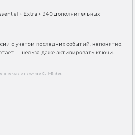
sential + Extra + 340 дополнительных 
сии с учетом последних событий, непонятно. 
ботает — нельзя даже активировать ключи.
т текста и нажмите Ctrl+Enter.