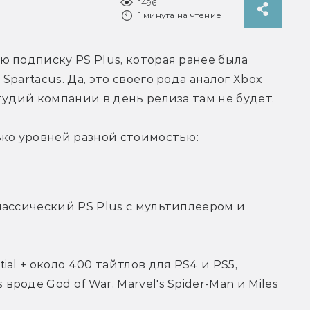
1496
1 минута на чтение
 подписку PS Plus, которая ранее была 
partacus. Да, это своего рода аналог Xbox 
тудий компании в день релиза там не будет.
ько уровней разной стоимостью:
классический PS Plus с мультиплеером и 
tial + около 400 тайтлов для PS4 и PS5, 
вроде God of War, Marvel's Spider-Man и Miles 