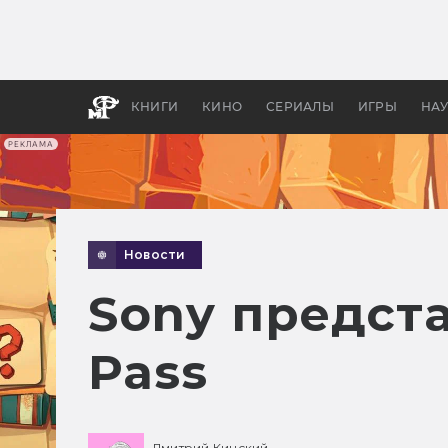
Какие
авгус
апока
детск
КНИГИ
КИНО
СЕРИАЛЫ
ИГРЫ
НА
РЕКЛАМА
Новости
Sony предст
Pass
Дмитрий Кинский