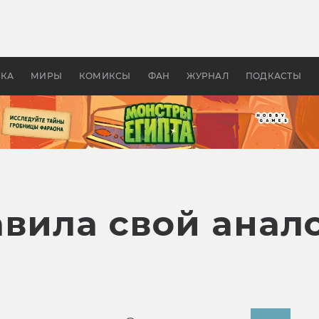
 фильмы смотреть в
Как создавались «Страшил
те 2026? В мире —
фильм, без которого не б
липсис, в России —
бы «Властелина колец»
ие комедии
УКА
МИРЫ
КОМИКСЫ
ФАН
ЖУРНАЛ
ПОДКАСТЫ
авила свой анал