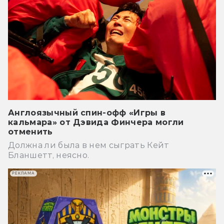
Англоязычный спин-офф «Игры в
кальмара» от Дэвида Финчера могли
отменить
Должна ли была в нем сыграть Кейт
Бланшетт, неясно.
РЕКЛАМА