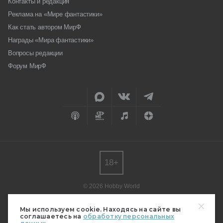
Контакты и редакция
Реклама на «Мире фантастики»
Как стать автором МирФ
Награды «Мира фантастики»
Вопросы редакции
Форум МирФ
18+
© 2026 Hobby World
Любое использование материалов допускается только с согласия
редакции.
Мы используем cookie. Находясь на сайте вы
соглашаетесь на
обработку персональных
Мнение авторов может не совпадать с мнением редакции.