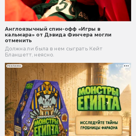
Англоязычный спин-офф «Игры в
кальмара» от Дэвида Финчера могли
отменить
Должна ли была в нем сыграть Кейт
Бланшетт, неясно.
РЕКЛАМА