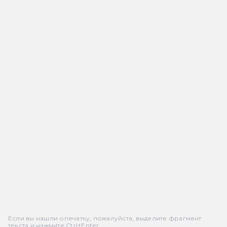
Если вы нашли опечатку, пожалуйста, выделите фрагмент
текста и нажмите Ctrl+Enter.