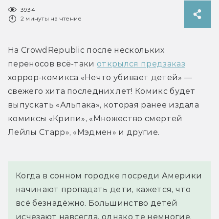
3934
2 минуты на чтение
На CrowdRepublic после нескольких 
переносов всё-таки 
открылся предзаказ
хоррор-комикса «Нечто убивает детей» — 
свежего хита последних лет! Комикс будет 
выпускать «Альпака», которая ранее издала 
комиксы «Крипи», «Множество смертей 
Лейлы Старр», «Мэдмен» и другие.
Когда в сонном городке посреди Америки 
начинают пропадать дети, кажется, что 
всё безнадёжно. Большинство детей 
исчезают навсегда, однако те немногие, 