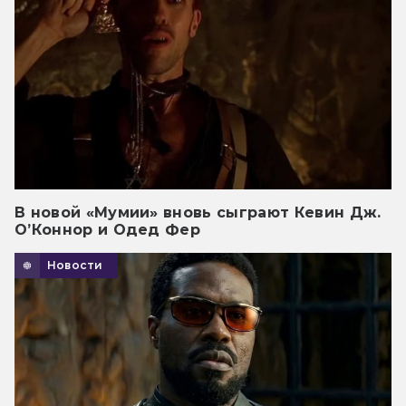
В новой «Мумии» вновь сыграют Кевин Дж.
О’Коннор и Одед Фер
Новости