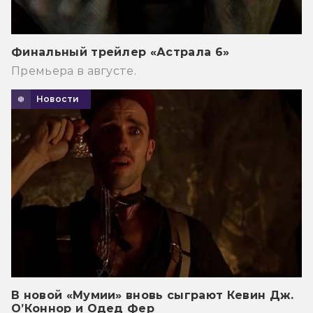
Финальный трейлер «Астрала 6»
Премьера в августе.
Новости
В новой «Мумии» вновь сыграют Кевин Дж.
О’Коннор и Одед Фер