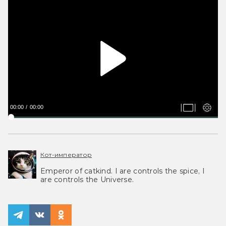
00:00
00:00
Кот-император
Emperor of catkind. I are controls the spice, I
are controls the Universe.