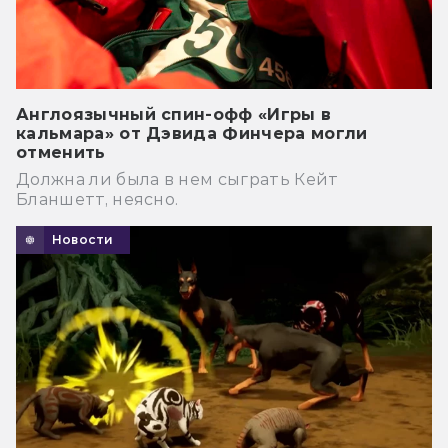
Англоязычный спин-офф «Игры в
кальмара» от Дэвида Финчера могли
отменить
Должна ли была в нем сыграть Кейт
Бланшетт, неясно.
Новости