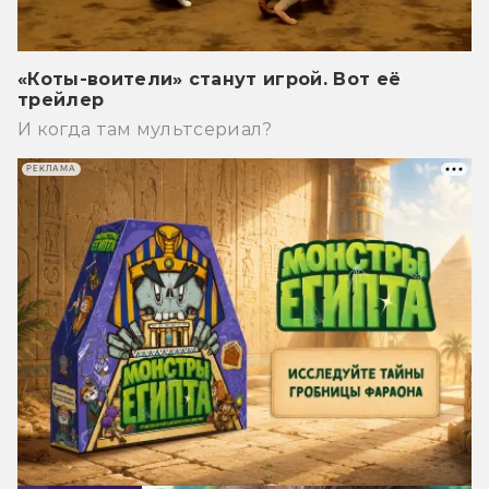
«Коты-воители» станут игрой. Вот её
трейлер
И когда там мультсериал?
РЕКЛАМА