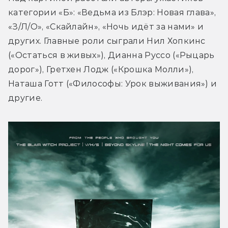
категории «Б»: «Ведьма из Блэр: Новая глава», 
«З/Л/О», «Скайлайн», «Ночь идёт за нами» и 
других. Главные роли сыграли Нил Хопкинс 
(«Остаться в живых»), Дианна Руссо («Рыцарь 
дорог»), Гретхен Лодж («Крошка Молли»), 
Наташа Готт («Философы: Урок выживания») и 
другие.