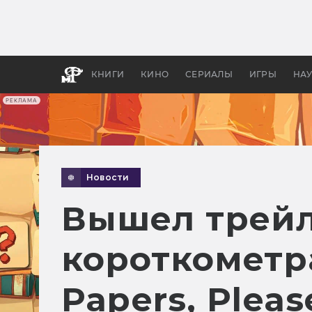
Какие
авгус
апока
детск
КНИГИ
КИНО
СЕРИАЛЫ
ИГРЫ
НА
РЕКЛАМА
Новости
Вышел трейл
короткометр
Papers, Pleas