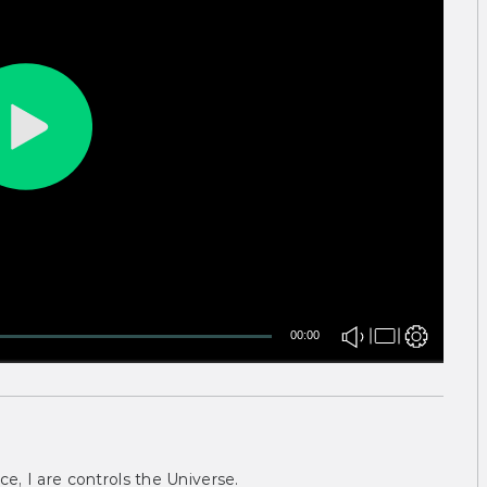
00:00
ce, I are controls the Universe.