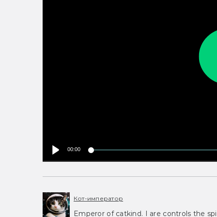
00:00
Кот-император
Emperor of catkind. I are controls the spi