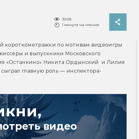
3908
1 минута на чтение
ой короткометражки по мотивам видеоигры 
ежиссёры и выпускники Московского 
я «Останкино» Никита Ордынский  и Лилия 
 сыграл главную роль — инспектора-
икни,
мотреть видео