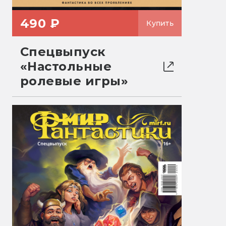
490 ₽
Купить
Спецвыпуск
«Настольные
ролевые игры»