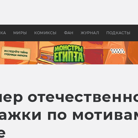
 фильмы смотреть в
Как создавались «Страшил
те 2026? В мире —
фильм, без которого не б
липсис, в России —
бы «Властелина колец»
ие комедии
УКА
МИРЫ
КОМИКСЫ
ФАН
ЖУРНАЛ
ПОДКАСТЫ
ер отечественн
ажки по мотива
e