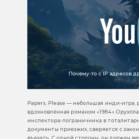
Почему-то с IP адресов д
Papers, Please — небольшая инди-игра, 
вдохновлённая романом «1984» Оруэлла. 
инспектора-пограничника в тоталитарн
документы приезжих, сверяется с закон
въехать. С одной стороны, он должен ве