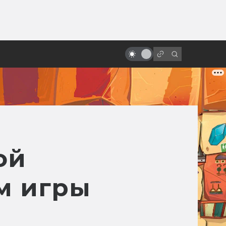
ы»:
ыло
«Песнь моря»: мультфильм с
настоящим волшебством
ой
м игры