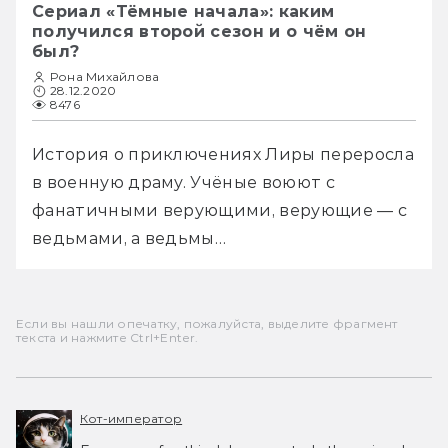
Сериал «Тёмные начала»: каким
получился второй сезон и о чём он
был?
Рона Михайлова
28.12.2020
8476
История о приключениях Лиры переросла 
в военную драму. Учёные воюют с 
фанатичными верующими, верующие — с 
ведьмами, а ведьмы…
Если вы нашли опечатку, пожалуйста, выделите фрагмент
текста и нажмите Ctrl+Enter.
Кот-император