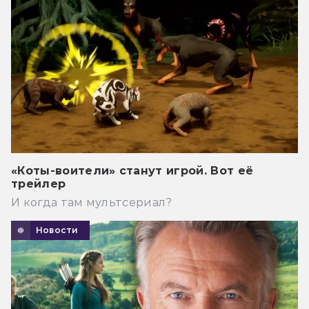
«Коты-воители» станут игрой. Вот её
трейлер
И когда там мультсериал?
Новости