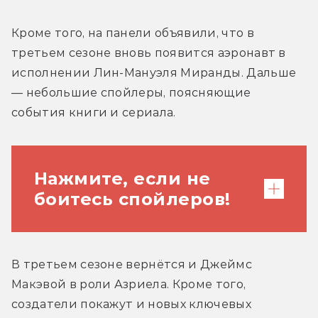
Кроме того, на панели объявили, что в 
третьем сезоне вновь появится аэронавт в 
исполнении Лин-Мануэля Миранды. Дальше 
— небольшие спойлеры, поясняющие 
события книги и сериала.
Нажмите, если не
боитесь спойлеров!
В конце второго сезона (и в конце
В третьем сезоне вернётся и Джеймс 
второго тома) Скорсби убили
Макэвой в роли Азриела. Кроме того, 
служители Магистериума. Он
создатели покажут и новых ключевых 