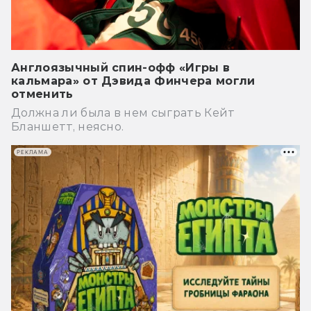
Англоязычный спин-офф «Игры в
кальмара» от Дэвида Финчера могли
отменить
Должна ли была в нем сыграть Кейт
Бланшетт, неясно.
РЕКЛАМА