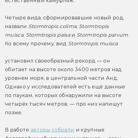
естественный камуфляж.
Четыре вида, сформировавшие новый род, 
назвали 
Stormtropis colima
, 
Stormtropis 
muisca
, 
Stormtropis
paisa
 и 
Stormtropis parvum
. 
Ко всему прочему, вид 
Stormtropis 
muisca 
установил своеобразный рекорд — он 
обитает на высоте около 3400 метров над 
уровнем моря, в центральной части Анд. 
Однако у исследователей есть ещё данные 
по паукам, которых обнаружили на высоте 
четырёх тысяч метров, — про них напишут 
позже.
В работе 
авторы собрали
 и крупные 