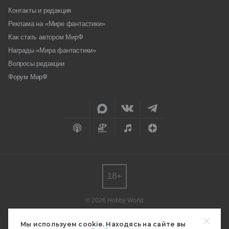
Контакты и редакция
Реклама на «Мире фантастики»
Как стать автором МирФ
Награды «Мира фантастики»
Вопросы редакции
Форум МирФ
18+
© 2026 Hobby World
Любое использование материалов допускается только с согласия
редакции.
Мы используем cookie. Находясь на сайте вы