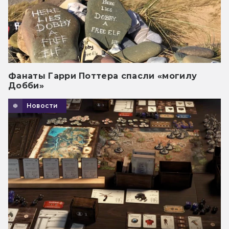
Фанаты Гарри Поттера спасли «могилу
Добби»
Новости