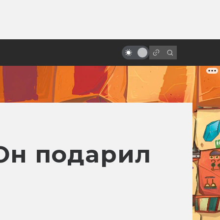
ы»:
«Ворон»: неснятые сиквелы и
ыло
ремейки. Невеста, зомби-коп,
Сатана и Эминем
Он подарил