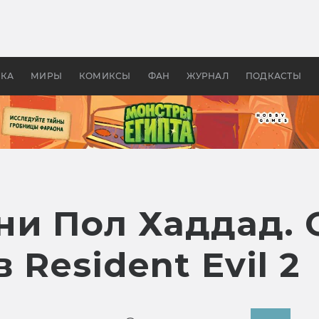
 фильмы смотреть в
Как создавались «Страшил
те 2026? В мире —
фильм, без которого не б
липсис, в России —
бы «Властелина колец»
ие комедии
УКА
МИРЫ
КОМИКСЫ
ФАН
ЖУРНАЛ
ПОДКАСТЫ
ни Пол Хаддад. 
 Resident Evil 2