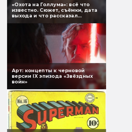
«Охота на Голлума»: всё что
известно. Сюжет, съёмки, дата
выхода и что рассказал
Гэндальф
Арт: концепты к черновой
версии IX эпизода «Звёздных
войн»