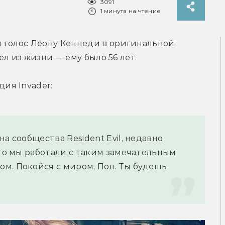
3091
1 минута на чтение
 голос Леону Кеннеди в оригинальной 
шел из жизни — ему было 56 лет.
дия Invader:
а сообщества Resident Evil, недавно 
что мы работали с таким замечательным 
м. Покойся с миром, Пол. Ты будешь 