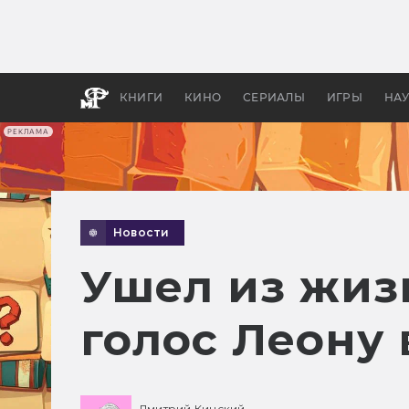
Какие
авгус
апока
детск
КНИГИ
КИНО
СЕРИАЛЫ
ИГРЫ
НА
РЕКЛАМА
Новости
Ушел из жиз
голос Леону в
Дмитрий Кинский