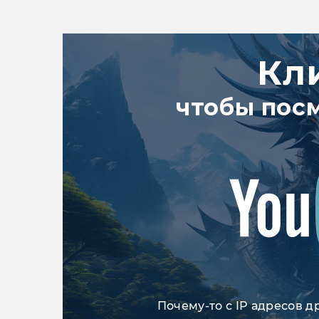
Кл
чтобы пос
Почему-то с IP адресов д