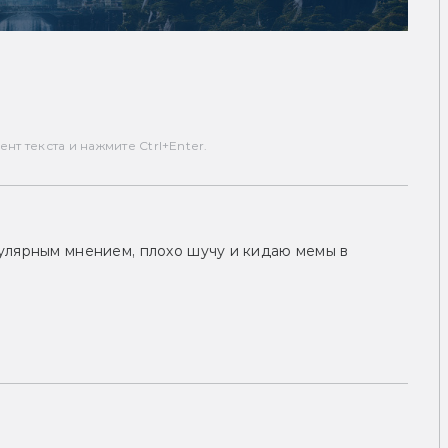
т текста и нажмите Ctrl+Enter.
улярным мнением, плохо шучу и кидаю мемы в