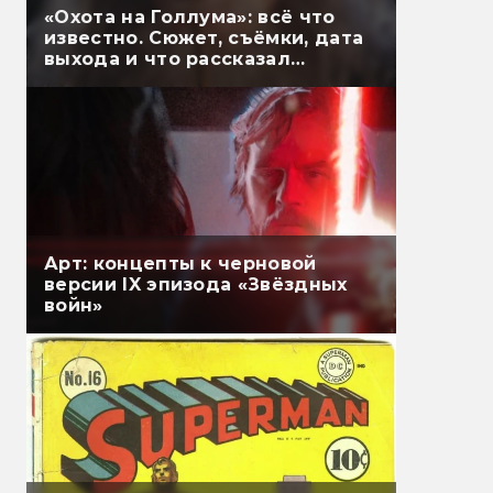
«Охота на Голлума»: всё что
известно. Сюжет, съёмки, дата
выхода и что рассказал
Гэндальф
Арт: концепты к черновой
версии IX эпизода «Звёздных
войн»