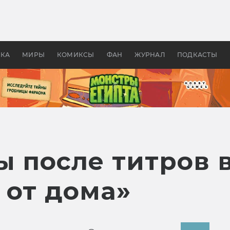
 фильмы смотреть в
Как создавались «Страшил
те 2026? В мире —
фильм, без которого не б
липсис, в России —
бы «Властелина колец»
ие комедии
УКА
МИРЫ
КОМИКСЫ
ФАН
ЖУРНАЛ
ПОДКАСТЫ
ы после титров 
 от дома»