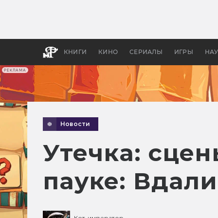
Какие
авгус
апока
детск
КНИГИ
КИНО
СЕРИАЛЫ
ИГРЫ
НА
РЕКЛАМА
Новости
Утечка: сцен
пауке: Вдали
Кот-император