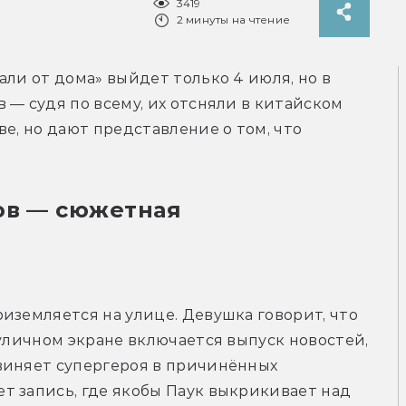
3419
2 минуты на чтение
ли от дома» выйдет только 4 июля, но в 
— судя по всему, их отсняли в китайском 
е, но дают представление о том, что 
ов — сюжетная
иземляется на улице. Девушка говорит, что 
уличном экране включается выпуск новостей, 
виняет супергероя в причинённых 
 запись, где якобы Паук выкрикивает над 