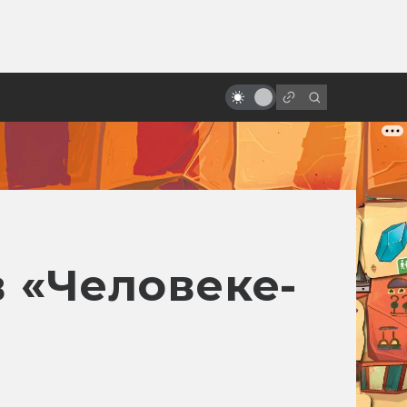
ы»:
ыло
Как появился Шрек: история
мультфильма про зелёного огра
в «Человеке-