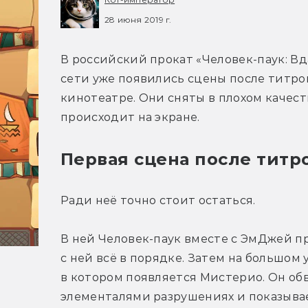
28 июня 2019 г.
В российский прокат «Человек-паук: Вда
сети уже появились сцены после титров 
кинотеатре. Они сняты в плохом качеств
происходит на экране.
Первая сцена после титр
Ради неё точно стоит остаться.
В ней Человек-паук вместе с ЭмДжей пр
с ней всё в порядке. Затем на большом 
в котором появляется Мистерио. Он об
элементалями разрушениях и показывает