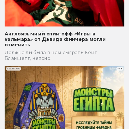
Англоязычный спин-офф «Игры в
кальмара» от Дэвида Финчера могли
отменить
Должна ли была в нем сыграть Кейт
Бланшетт, неясно.
РЕКЛАМА