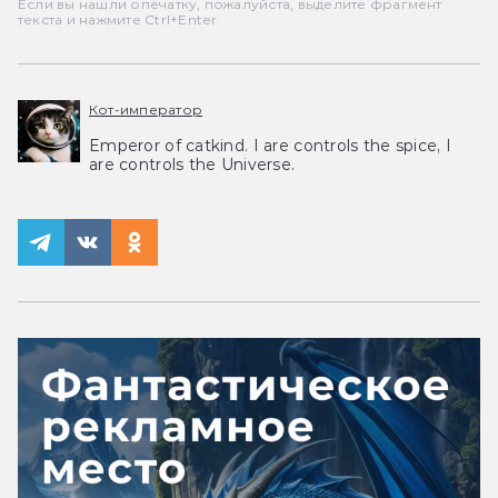
Если вы нашли опечатку, пожалуйста, выделите фрагмент
текста и нажмите Ctrl+Enter.
Кот-император
Emperor of catkind. I are controls the spice, I
are controls the Universe.