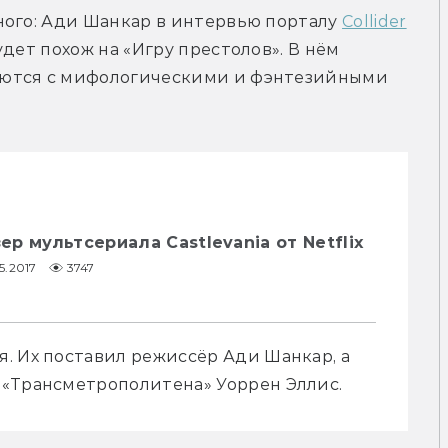
ного: Ади Шанкар в интервью порталу 
Collider
дет похож на «Игру престолов». В нём 
ются с мифологическими и фэнтезийными 
р мультсериала Castlevania от Netflix
5.2017
3747
. Их поставил режиссёр Ади Шанкар, а 
 «Трансметрополитена» Уоррен Эллис.