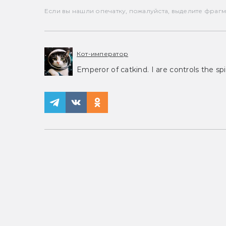
Если вы нашли опечатку, пожалуйста, выделите фрагмен
Кот-император
Emperor of catkind. I are controls the spi