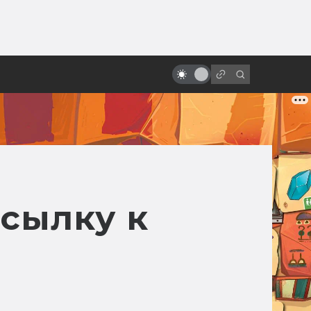
от
Неснятый фильм о Супермене с
Николасом Кейджем
тсылку к