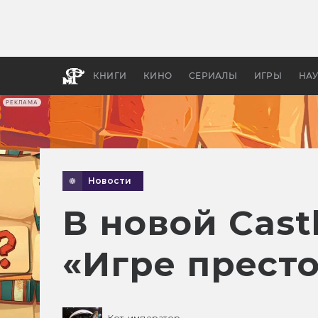
Как с
фильм
бы «В
КНИГИ
КИНО
СЕРИАЛЫ
ИГРЫ
НА
РЕКЛАМА
Новости
В новой Cast
«Игре прест
Кот-император