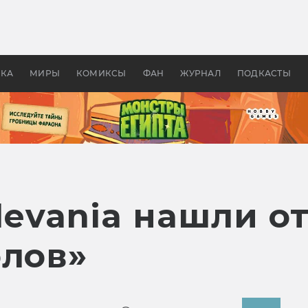
оздавались «Страшилы»:
«Одиссея» Нолана: что эт
, без которого не было
фильм сделал с Гомером и
ластелина колец»
Древней Грецией
УКА
МИРЫ
КОМИКСЫ
ФАН
ЖУРНАЛ
ПОДКАСТЫ
levania нашли о
олов»