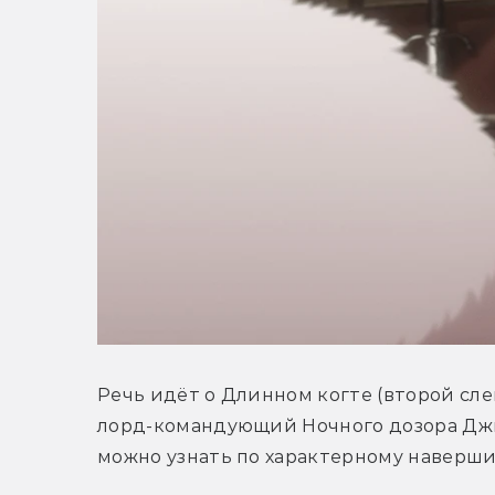
Речь идёт о Длинном когте (второй слев
лорд-командующий Ночного дозора Джи
можно узнать по характерному наверши