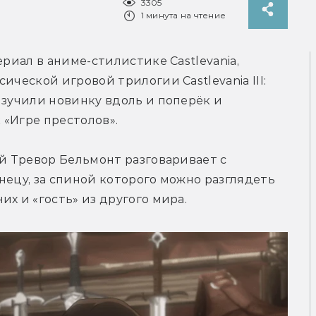
3305
1 минута на чтение
риал в аниме-стилистике Castlevania, 
ческой игровой трилогии Castlevania III: 
Dracula's Curse. Внимательные фанаты изучили новинку вдоль и поперёк и 
 «Игре престолов».
й Тревор Бельмонт разговаривает с 
нецу, за спиной которого можно разглядеть 
х и «гость» из другого мира.