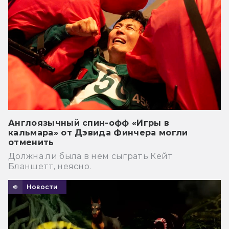
Англоязычный спин-офф «Игры в
кальмара» от Дэвида Финчера могли
отменить
Должна ли была в нем сыграть Кейт
Бланшетт, неясно.
Новости