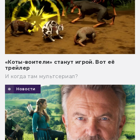
«Коты-воители» станут игрой. Вот её
трейлер
И когда там мультсериал?
Новости