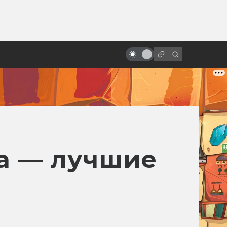
от
«Терминатор»: все фильмы от
худшего к лучшему
a — лучшие