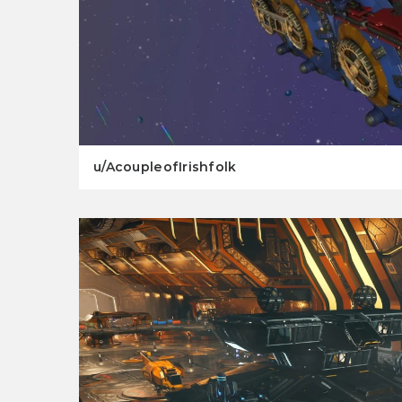
u/AcoupleofIrishfolk