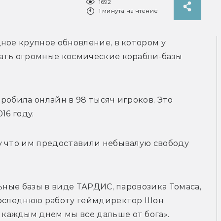
1692
1 минута на чтение
ное крупное обновление, в котором у 
ать огромные космические корабли-базы 
робила онлайн в 98 тысяч игроков. Это 
16 году.
у что им предоставили небывалую свободу 
ьные базы в виде ТАРДИС, паровозика Томаса, 
Последнюю работу геймдиректор Шон 
аждым днем мы все дальше от бога». 