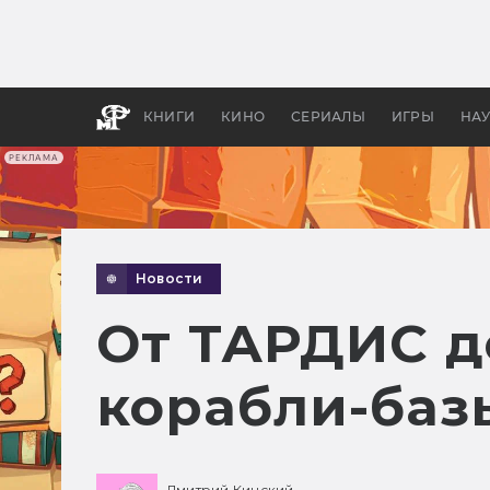
Как с
фильм
бы «В
КНИГИ
КИНО
СЕРИАЛЫ
ИГРЫ
НА
РЕКЛАМА
Новости
От ТАРДИС д
корабли-базы
Дмитрий Кинский