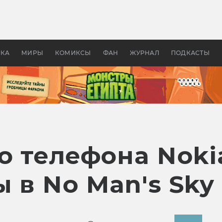
оздавались «Страшилы»:
«Одиссея» Нолана: что эт
, без которого не было
фильм сделал с Гомером и
ластелина колец»
Древней Грецией
УКА
МИРЫ
КОМИКСЫ
ФАН
ЖУРНАЛ
ПОДКАСТЫ
о телефона Noki
 в No Man's Sky