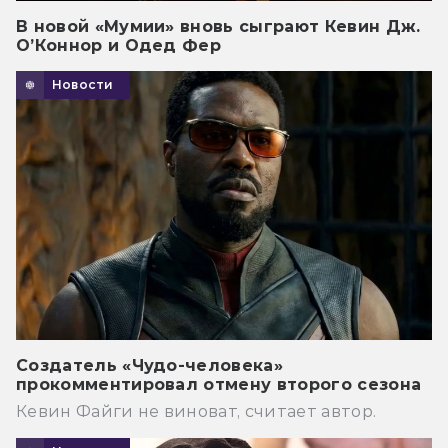
В новой «Мумии» вновь сыграют Кевин Дж.
О’Коннор и Одед Фер
Новости
Создатель «Чудо-человека»
прокомментировал отмену второго сезона
Кевин Файги не виноват, считает автор.