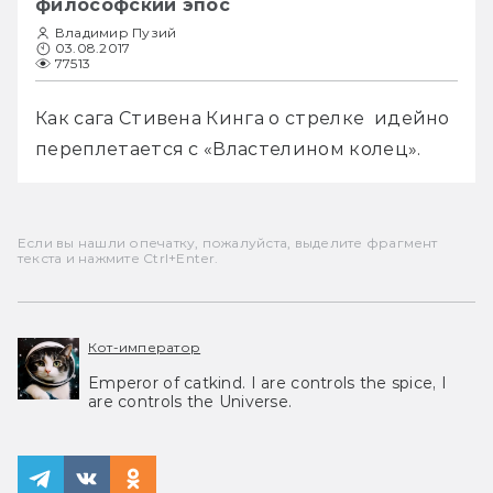
философский эпос
Владимир Пузий
03.08.2017
77513
Как сага Стивена Кинга о стрелке  идейно 
переплетается с «Властелином колец».
Если вы нашли опечатку, пожалуйста, выделите фрагмент
текста и нажмите Ctrl+Enter.
Кот-император
Emperor of catkind. I are controls the spice, I
are controls the Universe.