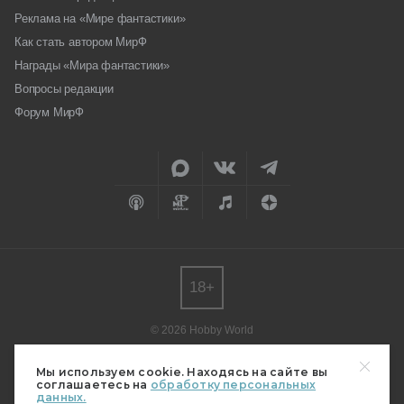
Реклама на «Мире фантастики»
Как стать автором МирФ
Награды «Мира фантастики»
Вопросы редакции
Форум МирФ
18+
© 2026 Hobby World
Любое использование материалов допускается только с согласия
редакции.
Мы используем cookie. Находясь на сайте вы
соглашаетесь на
обработку персональных
Мнение авторов может не совпадать с мнением редакции.
данных.
Свидетельство о регистрации СМИ серия Эл № ФС77-82485