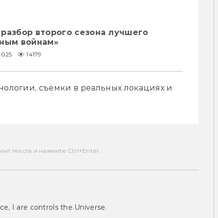
 разбор второго сезона лучшего
дным войнам»
2025
14179
нологии, съёмки в реальных локациях и 
т текста и нажмите Ctrl+Enter.
ce, I are controls the Universe.