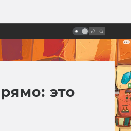
ы»:
ыло
Киану Ривз: нестареющий,
избранный, потрясающий
рямо: это