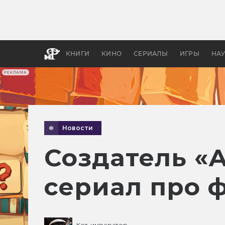
Какие
авгус
апока
детск
КНИГИ
КИНО
СЕРИАЛЫ
ИГРЫ
НА
РЕКЛАМА
Новости
Создатель «А
сериал про 
Кот-император