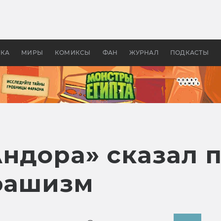
 фильмы смотреть в
Как создавались «Страшил
те 2026? В мире —
фильм, без которого не б
липсис, в России —
бы «Властелина колец»
ие комедии
УКА
МИРЫ
КОМИКСЫ
ФАН
ЖУРНАЛ
ПОДКАСТЫ
ндора» сказал п
фашизм