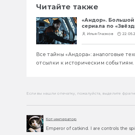
Читайте также
«Андор». Большой
сериала по «Звёз
Илья Глазков
22.05.
Все тайны «Андора»: аналоговые тех
отсылки к историческим событиям.
Если вы нашли опечатку, пожалуйста, выделите фрагмен
Кот-император
Emperor of catkind. I are controls the spi