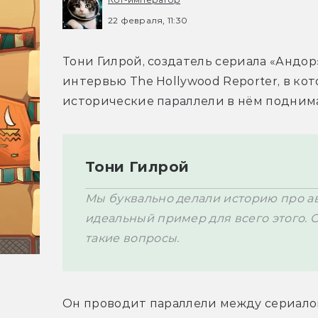
22 февраля, 11:30
Тони Гилрой, создатель сериала «Андор»
интервью The Hollywood Reporter, в кот
Тони Гилрой
Мы буквально делали историю про ав
идеальный пример для всего этого. О
Он проводит параллели между сериало