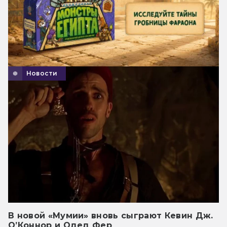
Новости
В новой «Мумии» вновь сыграют Кевин Дж.
О’Коннор и Одед Фер