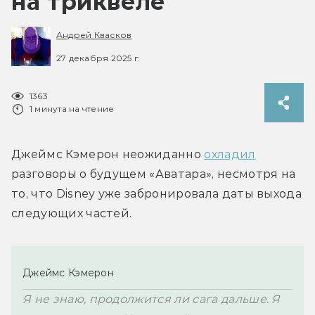
на триквеле
Андрей Квасков
27 декабря 2025 г.
1363
1 минута на чтение
Джеймс Кэмерон неожиданно 
охладил
разговоры о будущем «Аватара», несмотря на 
то, что Disney уже забронировала даты выхода 
следующих частей.
Джеймс Кэмерон
Я не знаю, продолжится ли сага дальше. Я 