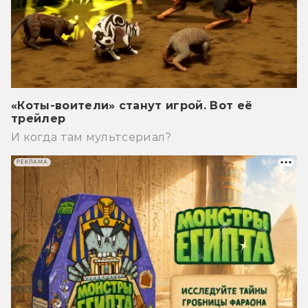
«Коты-воители» станут игрой. Вот её
трейлер
И когда там мультсериал?
РЕКЛАМА