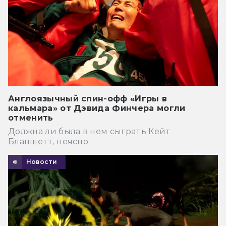
Англоязычный спин-офф «Игры в
кальмара» от Дэвида Финчера могли
отменить
Должна ли была в нем сыграть Кейт
Бланшетт, неясно.
Новости