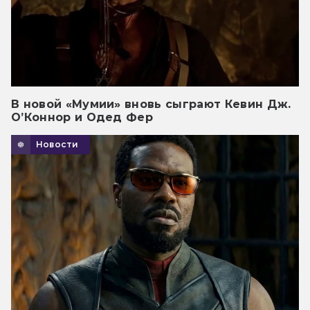
В новой «Мумии» вновь сыграют Кевин Дж.
О’Коннор и Одед Фер
Новости