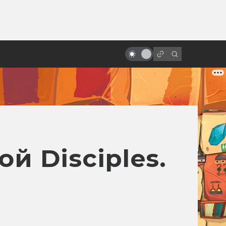
ы»:
ыло
Спойлеры! Почему не надо их
бояться
й Disciples.