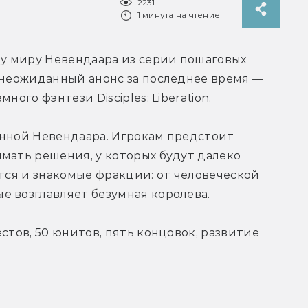
2231
1 минута на чтение
 миру Невендаара из серии пошаговых 
 неожиданный анонс за последнее время — 
ного фэнтези Disciples: Liberation.
енной Невендаара. Игрокам предстоит 
мать решения, у которых будут далеко 
тся и знакомые фракции: от человеческой 
е возглавляет безумная королева.
вестов, 50 юнитов, пять концовок, развитие 