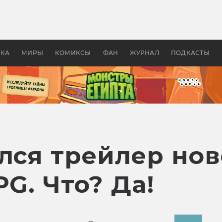
 фильмы смотреть в
Как создавались «Страшил
те 2026? В мире —
фильм, без которого не б
липсис, в России —
бы «Властелина колец»
ие комедии
УКА
МИРЫ
КОМИКСЫ
ФАН
ЖУРНАЛ
ПОДКАСТЫ
лся трейлер ново
PG. Что? Да!