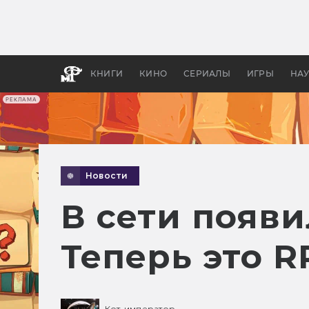
Какие
авгус
апока
детск
КНИГИ
КИНО
СЕРИАЛЫ
ИГРЫ
НА
РЕКЛАМА
Новости
В сети появи
Теперь это R
Кот-император