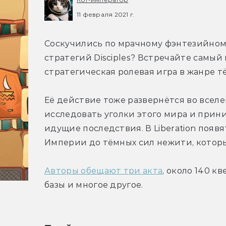
11 февраля 2021 г.
Соскучились по мрачному фэнтезийному
стратегий Disciples? Встречайте самый
стратегическая ролевая игра в жанре тём
Её действие тоже развернётся во всел
исследовать уголки этого мира и прини
идущие последствия. В Liberation появя
Империи до тёмных сил нежити, которы
Авторы обещают три акта
, около 140 к
базы и многое другое.