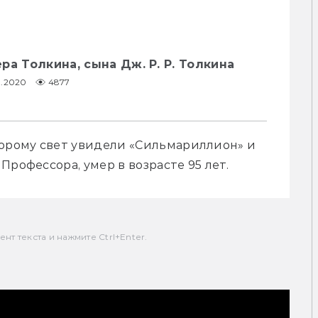
ра Толкина, сына Дж. Р. Р. Толкина
1.2020
4877
торому свет увидели «Сильмариллион» и 
Профессора, умер в возрасте 95 лет.
т текста и нажмите Ctrl+Enter.