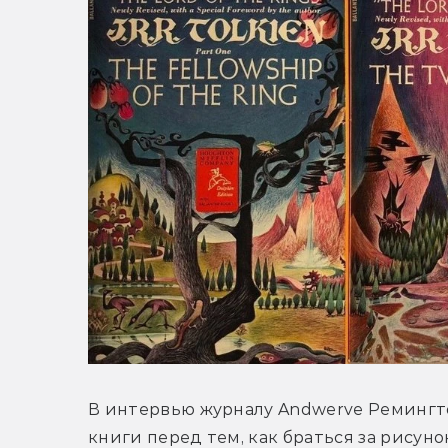
В интервью журналу Andwerve Ремингт
книги перед тем, как браться за рисунок