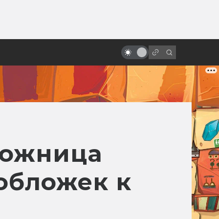
от
«Время первых»: что правда, а
что вымысел
удожница
обложек к