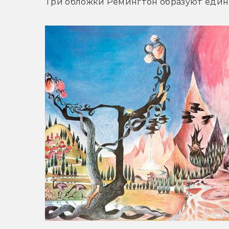
Три обложки Ремингтон образуют един