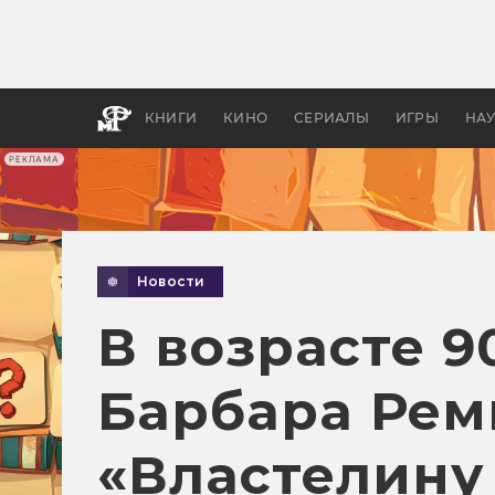
Как с
фильм
бы «В
КНИГИ
КИНО
СЕРИАЛЫ
ИГРЫ
НА
РЕКЛАМА
Новости
В возрасте 9
Барбара Рем
«Властелину