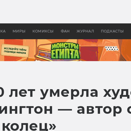
оздавались «Страшилы»:
«Одиссея» Нолана: что эт
, без которого не было
фильм сделал с Гомером и
ластелина колец»
Древней Грецией
УКА
МИРЫ
КОМИКСЫ
ФАН
ЖУРНАЛ
ПОДКАСТЫ
0 лет умерла х
ингтон — автор 
 колец»