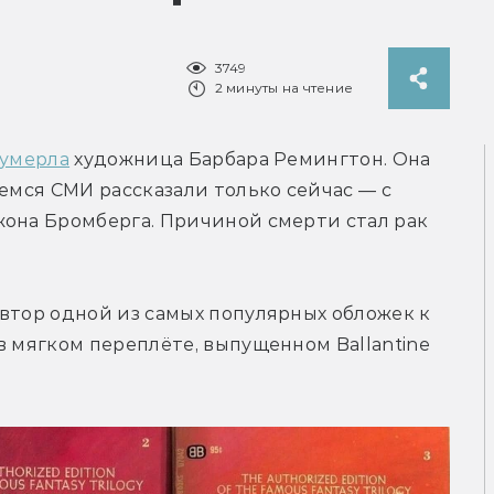
3749
2 минуты на чтение
умерла
 художница Барбара Ремингтон. Она 
емся СМИ рассказали только сейчас — с 
она Бромберга. Причиной смерти стал рак 
втор одной из самых популярных обложек к 
в мягком переплёте, выпущенном Ballantine 