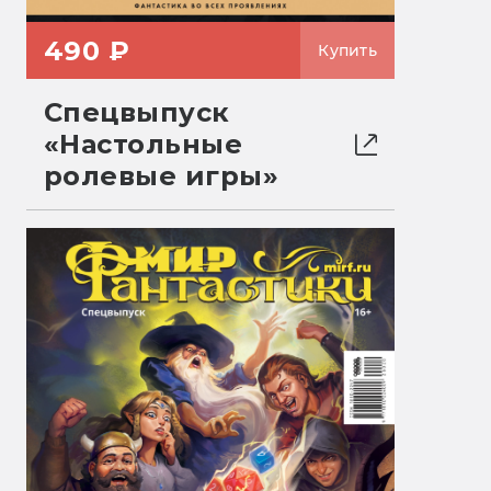
490 ₽
Купить
Спецвыпуск
«Настольные
ролевые игры»