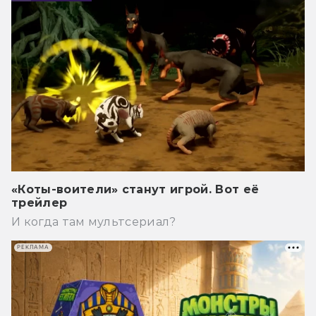
«Коты-воители» станут игрой. Вот её
трейлер
И когда там мультсериал?
РЕКЛАМА