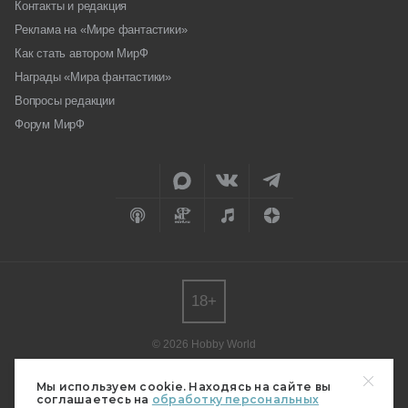
Контакты и редакция
Реклама на «Мире фантастики»
Как стать автором МирФ
Награды «Мира фантастики»
Вопросы редакции
Форум МирФ
18+
© 2026 Hobby World
Любое использование материалов допускается только с согласия
редакции.
Мы используем cookie. Находясь на сайте вы
соглашаетесь на
обработку персональных
Мнение авторов может не совпадать с мнением редакции.