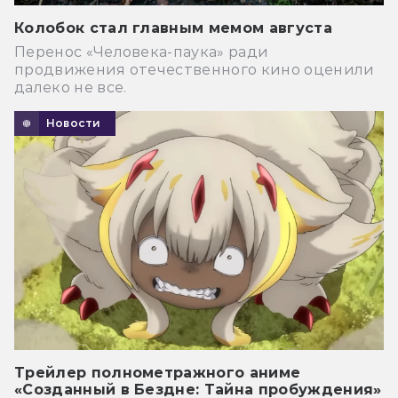
Колобок стал главным мемом августа
Перенос «Человека-паука» ради
продвижения отечественного кино оценили
далеко не все.
Новости
Трейлер полнометражного аниме
«Созданный в Бездне: Тайна пробуждения»