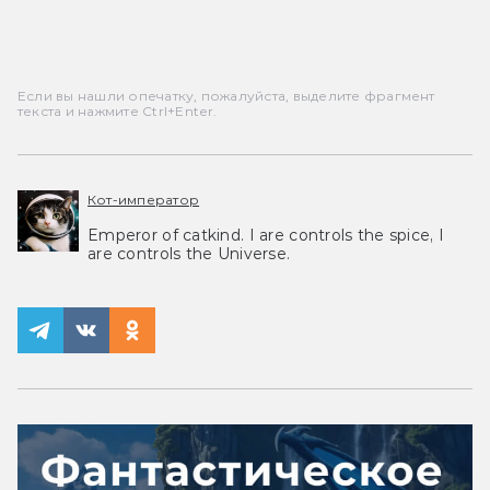
Если вы нашли опечатку, пожалуйста, выделите фрагмент
текста и нажмите Ctrl+Enter.
Кот-император
Emperor of catkind. I are controls the spice, I
are controls the Universe.