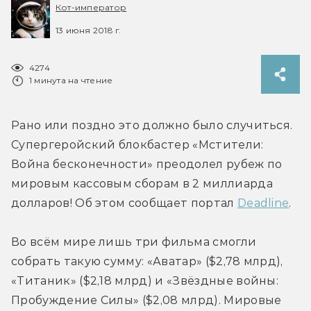
Кот-император
13 июня 2018 г.
4274
1 минута на чтение
Рано или поздно это должно было случиться. 
Супергеройский блокбастер «Мстители: 
Война бесконечности» преодолел рубеж по 
мировым кассовым сборам в 2 миллиарда 
долларов! Об этом сообщает портал 
Deadline
.
Во всём мире лишь три фильма смогли 
собрать такую сумму: «Аватар» ($2,78 млрд), 
«Титаник» ($2,18 млрд) и «Звёздные войны: 
Пробуждение Силы» ($2,08 млрд). Мировые 