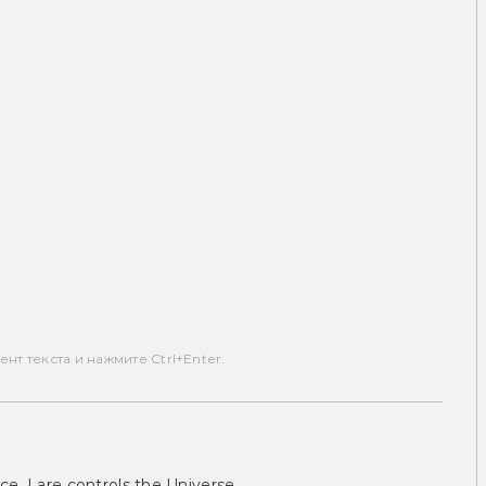
т текста и нажмите Ctrl+Enter.
ce, I are controls the Universe.