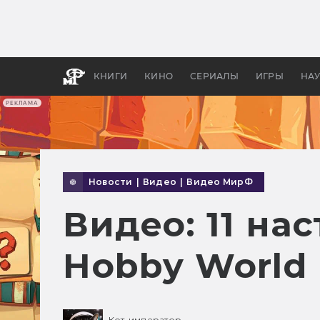
Какие
авгус
апока
детск
КНИГИ
КИНО
СЕРИАЛЫ
ИГРЫ
НА
РЕКЛАМА
Новости
|
Видео
|
Видео МирФ
Видео: 11 на
Hobby World
Кот-император