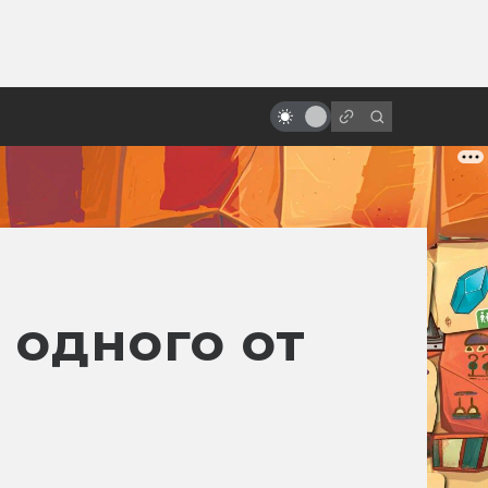
ы»:
ыло
«Черновик»: отличия фильма и
книги Лукьяненко
 одного от