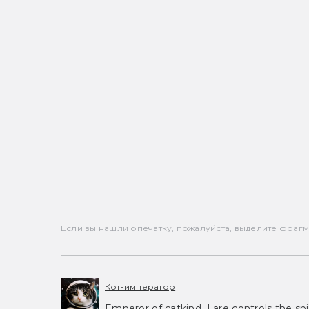
Если вы нашли опечатку, пожалуйста, выделите фрагмен
Кот-император
Emperor of catkind. I are controls the spi