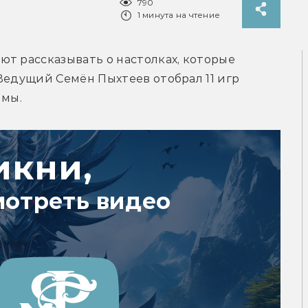
790
1 минута на чтение
т рассказывать о настолках, которые 
Ведущий Семён Пыхтеев отобрал 11 игр 
имы.
икни,
мотреть видео