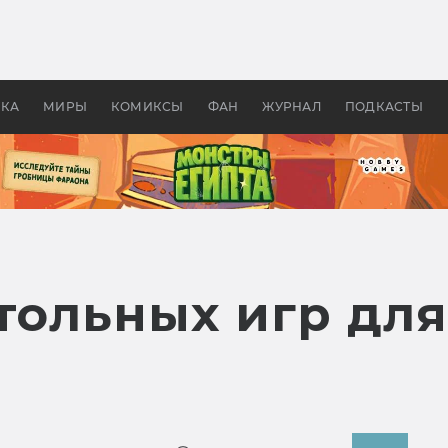
 фильмы смотреть в
Как создавались «Страшил
те 2026? В мире —
фильм, без которого не б
липсис, в России —
бы «Властелина колец»
ие комедии
УКА
МИРЫ
КОМИКСЫ
ФАН
ЖУРНАЛ
ПОДКАСТЫ
стольных игр для