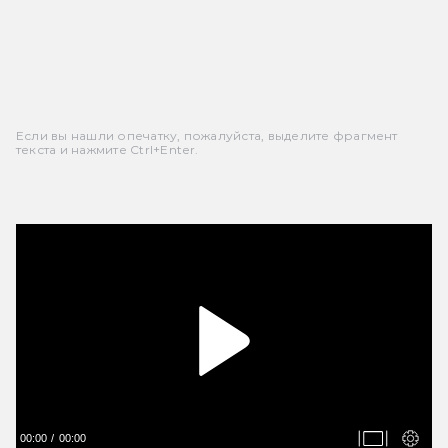
Если вы нашли опечатку, пожалуйста, выделите фрагмент
текста и нажмите Ctrl+Enter.
00:00
00:00