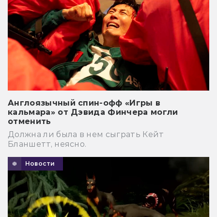
Англоязычный спин-офф «Игры в
кальмара» от Дэвида Финчера могли
отменить
Должна ли была в нем сыграть Кейт
Бланшетт, неясно.
Новости