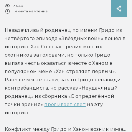
13440
1 минута на чтение
Незадачливый родианец по имени Гридо из 
четвёртого эпизода «Звёздных войн» вошёл в 
историю. Хан Соло застрелил многих 
охотников за головами, но только Гридо 
выпала честь оказаться вместе с Ханом в 
популярном меме «Хан стреляет первым». 
Раньше мы не знали, за что Гридо ненавидит 
контрабандиста, но рассказ «Неудачливый 
родианец» из сборника «С определённой 
точки зрения» 
проливает свет
 на эту 
историю.
Конфликт между Гридо и Ханом возник из-за... 