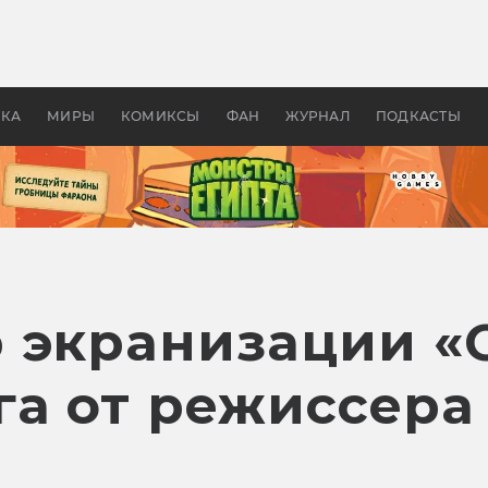
 фильмы смотреть в
Как создавались «Страшил
те 2026? В мире —
фильм, без которого не б
липсис, в России —
бы «Властелина колец»
ие комедии
УКА
МИРЫ
КОМИКСЫ
ФАН
ЖУРНАЛ
ПОДКАСТЫ
 экранизации «
га от режиссера