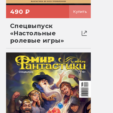
490 ₽
Купить
Спецвыпуск
«Настольные
ролевые игры»