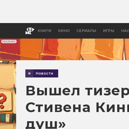
Какие
авгус
апока
детск
КНИГИ
КИНО
СЕРИАЛЫ
ИГРЫ
НА
РЕКЛАМА
Новости
Вышел тизер
Стивена Кин
душ»