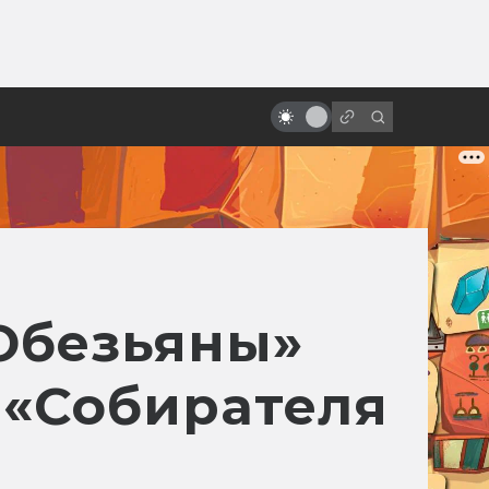
ы»:
ыло
«Братству кольца» — 20 лет! Как
открылась дверь в Средиземье
Обезьяны»
 «Собирателя