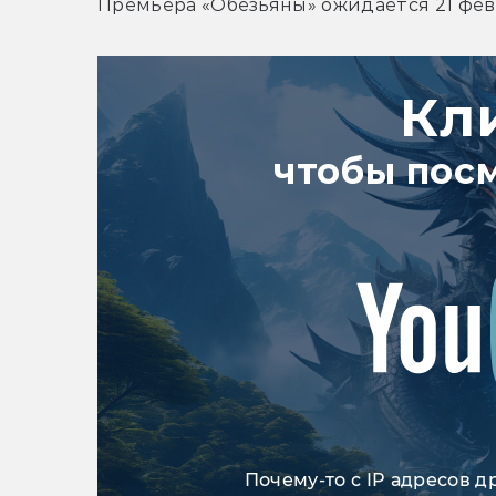
Премьера 
«Обезьяны»
 ожидается 21 фев
Кл
чтобы пос
Почему-то с IP адресов д