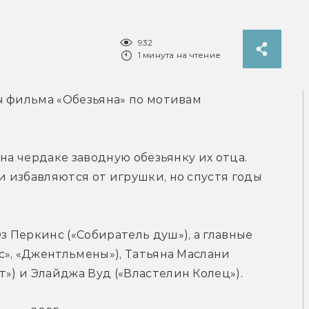
932
1 минута на чтение
ы фильма «Обезьяна» по мотивам 
на чердаке заводную обезьянку их отца. 
 избавляются от игрушки, но спустя годы 
Перкинс («Собиратель душ»), а главные 
роли сыграли Тео Джеймс («Белый лотос», «Джентльмены»), Татьяна Маслани 
т»)
 и Элайджа Вуд 
(«Властелин Колец»).