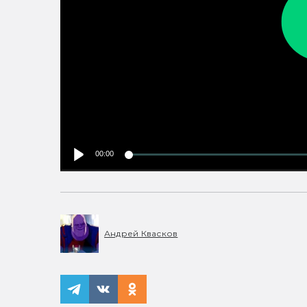
00:00
Андрей Квасков