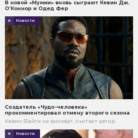
В новой «Мумии» вновь сыграют Кевин Дж.
О’Коннор и Одед Фер
Новости
Создатель «Чудо-человека»
прокомментировал отмену второго сезона
Кевин Файги не виноват, считает автор.
Новости