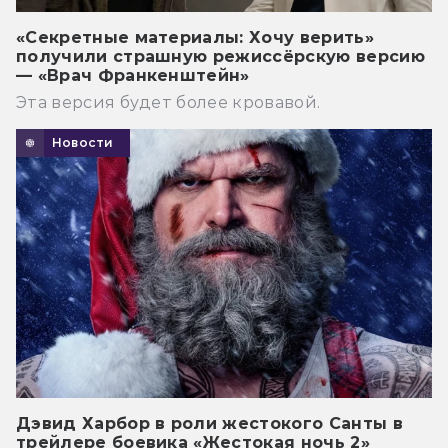
«Секретные материалы: Хочу верить»
получили страшную режиссёрскую версию
— «Врач Франкенштейн»
Эта версия будет более кровавой.
Новости
Дэвид Харбор в роли жестокого Санты в
трейлере боевика «Жестокая ночь 2»