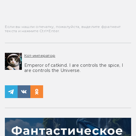
Если вы нашли опечатку, пожалуйста, выделите фрагмент
текста и нажмите Ctrl+Enter.
Кот-император
Emperor of catkind. I are controls the spice, I
are controls the Universe.