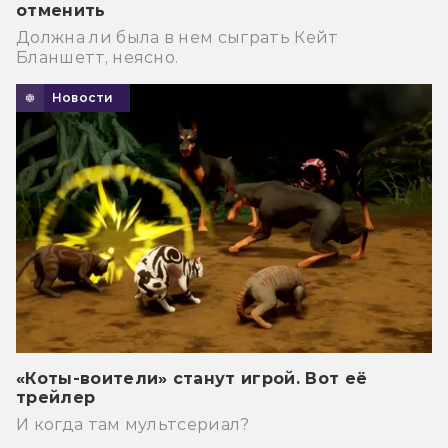
отменить
Должна ли была в нем сыграть Кейт
Бланшетт, неясно.
Новости
«Коты-воители» станут игрой. Вот её
трейлер
И когда там мультсериал?