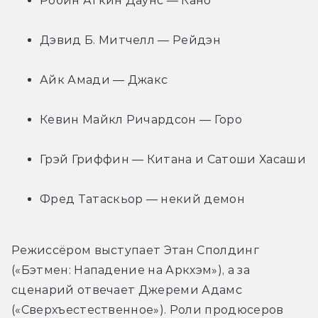
Робин Аткин Даунс — Кано
Дэвид Б. Митчелл — Рейдэн
Айк Амади — Джакс
Кевин Майкл Ричардсон — Горо
Грэй Гриффин — Китана и Сатоши Хасаши
Фред Татаскьор — некий демон
Режиссёром выступает Этан Сполдинг 
(«Бэтмен: Нападение на Аркхэм»), а за 
сценарий отвечает Джереми Адамс 
(«Сверхъестественное»). Роли продюсеров 