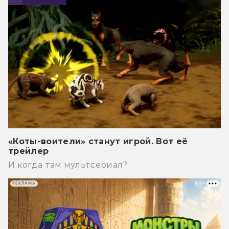
«Коты-воители» станут игрой. Вот её
трейлер
И когда там мультсериал?
РЕКЛАМА