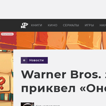
Как с
фильм
бы «В
КНИГИ
КИНО
СЕРИАЛЫ
ИГРЫ
НА
РЕКЛАМА
Новости
Warner Bros.
приквел «Он
Кот-император