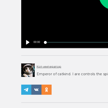
00:00
Кот-император
Emperor of catkind. I are controls the spi