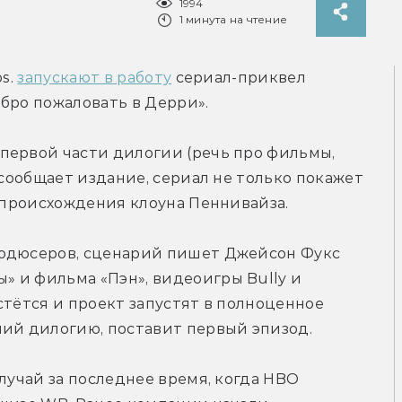
1994
1 минута на чтение
s. 
запускают в работу
 сериал-приквел 
бро пожаловать в Дерри».
первой части дилогии (речь про фильмы, 
 сообщает издание, сериал не только покажет 
ю происхождения клоуна Пеннивайза.
одюсеров, сценарий пишет Джейсон Фукс 
 и фильма «Пэн», видеоигры Bully и 
стётся и проект запустят в полноценное 
ший дилогию, поставит первый эпизод.
лучай за последнее время, когда HBO 