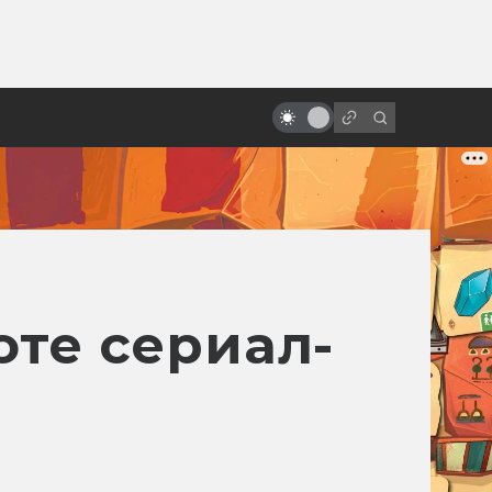
от
Марку Хэмиллу 70 лет! Знаете,
кого он играл кроме Люка?
оте сериал-