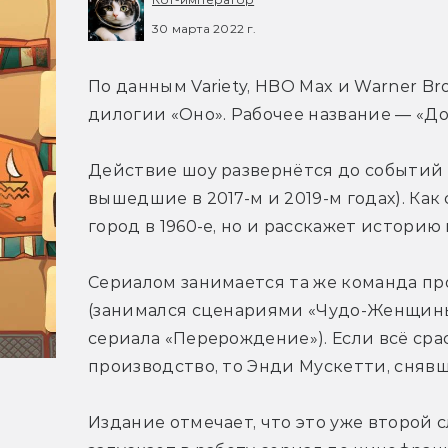
30 марта 2022 г.
По данным Variety, HBO Max и Warner Bro
дилогии «Оно». Рабочее название — «До
Действие шоу развернётся до событий 
вышедшие в 2017-м и 2019-м годах). Как
город в 1960-е, но и расскажет истори
Сериалом занимается та же команда пр
(занимался сценариями «Чудо-Женщины»
сериала «Перерождение»). Если всё сра
производство, то Энди Мускетти, сняв
Издание отмечает, что это уже второй с