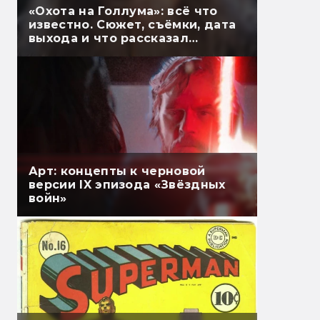
«Охота на Голлума»: всё что
известно. Сюжет, съёмки, дата
выхода и что рассказал
Гэндальф
Арт: концепты к черновой
версии IX эпизода «Звёздных
войн»