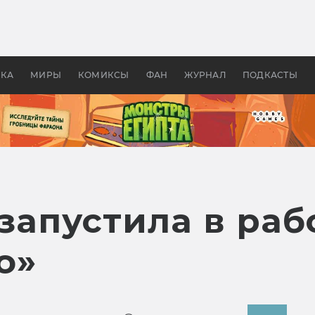
оздавались «Страшилы»:
«Одиссея» Нолана: что эт
, без которого не было
фильм сделал с Гомером и
ластелина колец»
Древней Грецией
УКА
МИРЫ
КОМИКСЫ
ФАН
ЖУРНАЛ
ПОДКАСТЫ
 запустила в раб
о»