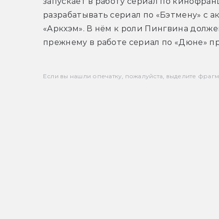
запускает в работу сериал по кинофран
разрабатывать сериал по «Бэтмену» с а
«Аркхэм». В нём к роли Пингвина долже
прежнему в работе сериал по «Дюне» пр
Если вы нашли опечатку, пожалуйста, выделите фрагмен