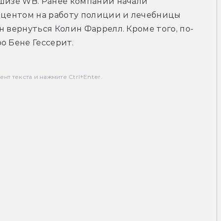
шизе WB. Ранее компании начали 
кцентом на работу полиции и лечебницы 
н вернуться Колин Фаррелл. Кроме того, по-
о Бене Гессерит.
т текста и нажмите Ctrl+Enter.