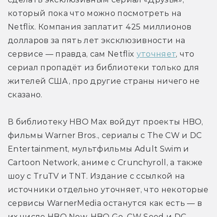
который пока что можно посмотреть на 
Netflix. Компания заплатит 425 миллионов 
долларов за пять лет эксклюзивности на 
сервисе — правда, сам Netflix 
уточняет
, что 
сериал пропадёт из библиотеки только для 
жителей США, про другие страны ничего не 
сказано.
В библиотеку HBO Max войдут проекты HBO, 
фильмы Warner Bros., сериалы c The CW и DC 
Entertainment, мультфильмы Adult Swim и 
Cartoon Network, аниме с Crunchyroll, а также 
шоу с TruTV и TNT. Издание с ссылкой на 
источники отдельно уточняет, что некоторые 
сервисы WarnerMedia останутся как есть — в 
их числе HBO Now, HBO Go, CW Seed и DC 