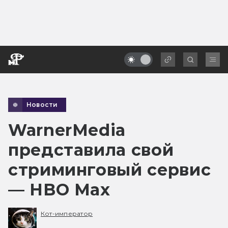
Новости
WarnerMedia
представила свой
стриминговый сервис
— HBO Max
Кот-император