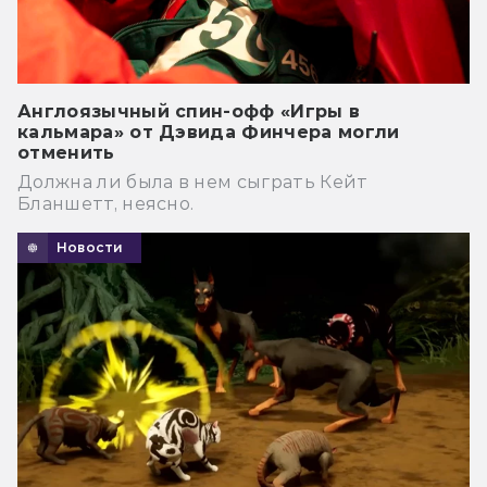
Англоязычный спин-офф «Игры в
кальмара» от Дэвида Финчера могли
отменить
Должна ли была в нем сыграть Кейт
Бланшетт, неясно.
Новости