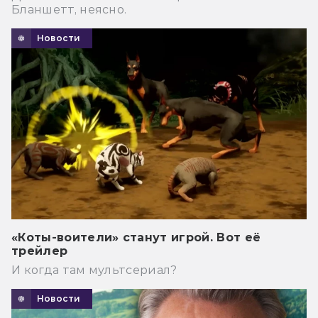
Бланшетт, неясно.
Новости
«Коты-воители» станут игрой. Вот её
трейлер
И когда там мультсериал?
Новости