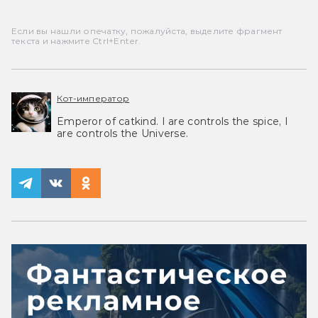
Если вы нашли опечатку, пожалуйста, выделите фрагмент
текста и нажмите Ctrl+Enter.
Кот-император
Emperor of catkind. I are controls the spice, I
are controls the Universe.