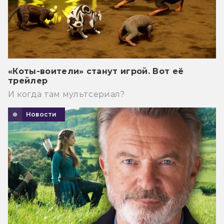
«Коты-воители» станут игрой. Вот её
трейлер
И когда там мультсериал?
Новости