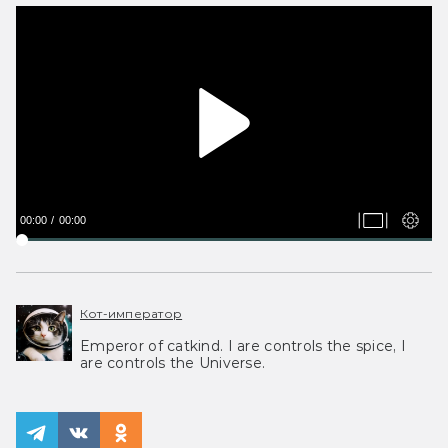
00:00
00:00
Кот-император
Emperor of catkind. I are controls the spice, I
are controls the Universe.