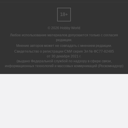
18+
© 2026 Hobby World
Любое использование материалов допускается только с согласия
редакции.
Мнение авторов может не совпадать с мнением редакции.
Свидетельство о регистрации СМИ серия Эл № ФС77-82485
от 30 декабря 2021 г.
(выдано Федеральной службой по надзору в сфере связи,
информационных технологий и массовых коммуникаций (Роскомнадзор)