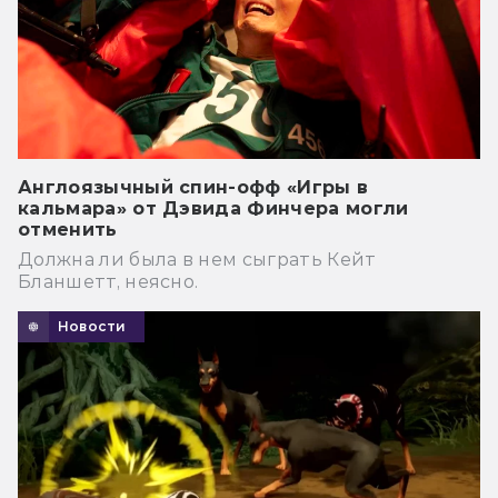
Англоязычный спин-офф «Игры в
кальмара» от Дэвида Финчера могли
отменить
Должна ли была в нем сыграть Кейт
Бланшетт, неясно.
Новости