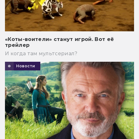
«Коты-воители» станут игрой. Вот её
трейлер
И когда там мультсериал?
Новости