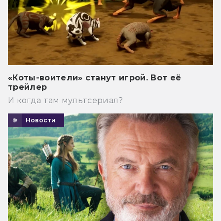
«Коты-воители» станут игрой. Вот её
трейлер
И когда там мультсериал?
Новости