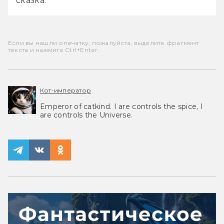
сказка. 
Если вы нашли опечатку, пожалуйста, выделите фрагмент
текста и нажмите Ctrl+Enter.
Кот-император
Emperor of catkind. I are controls the spice, I
are controls the Universe.