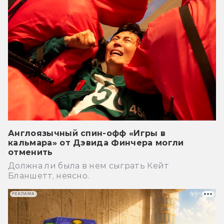
Англоязычный спин-офф «Игры в
кальмара» от Дэвида Финчера могли
отменить
Должна ли была в нем сыграть Кейт
Бланшетт, неясно.
РЕКЛАМА