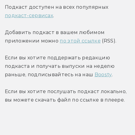
Подкаст доступен на всех популярных 
Hearthstone
подкаст-сервисах
.
Magic: The Gathering
Artifact
Добавить подкаст в вашем любимом 
ГВИНТ: Ведьмак. Карточная игра
приложении можно 
по этой ссылке
 (RSS).
Кровная вражда: Ведьмак.
Истории
Если вы хотите поддержать редакцию 
Legends of Runeterra
подкаста и получать выпуски на неделю 
Faeria
раньше, подписывайтесь на наш 
Boosty
.
The Elder Scrolls: Legends
Spectromancer
Если вы хотите послушать подкаст локально, 
Roguebook
вы можете скачать файл по ссылке в плеере.
Slay the Spire
Night of the Full Moon
SpellRogue
Чёрная книга