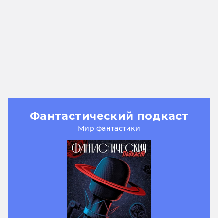
Inscryption
Fights in Tight Spaces
The Thaumaturge
Фантастический подкаст
Мир фантастики